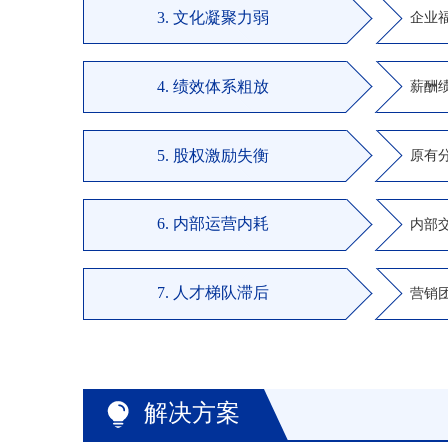
3. 文化凝聚力弱
企业
4. 绩效体系粗放
薪酬
5. 股权激励失衡
原有
6. 内部运营内耗
内部
7. 人才梯队滞后
营销
解决方案