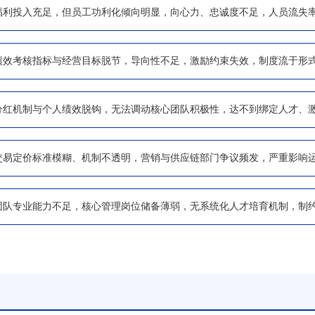
福利投入充足，但员工功利化倾向明显，向心力、忠诚度不足，人员流失
绩效考核指标与经营目标脱节，导向性不足，激励约束失效，制度流于形
分红机制与个人绩效脱钩，无法调动核心团队积极性，达不到绑定人才、
交易定价标准模糊、机制不透明，营销与供应链部门争议频发，严重影响
团队专业能力不足，核心管理岗位储备薄弱，无系统化人才培育机制，制