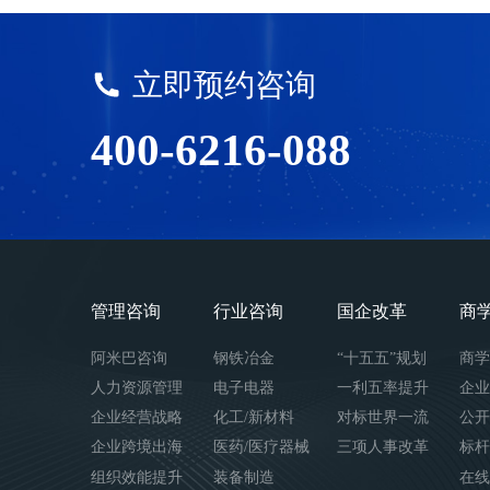
立即预约咨询
400-6216-088
管理咨询
行业咨询
国企改革
商
阿米巴咨询
钢铁冶金
“十五五”规划
商学
人力资源管理
电子电器
一利五率提升
企业
企业经营战略
化工/新材料
对标世界一流
公开
企业跨境出海
医药/医疗器械
三项人事改革
标杆
组织效能提升
装备制造
在线