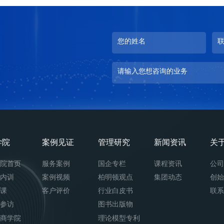
您的姓名
请输入您想咨询的业务
学院
案例见证
管理研究
新闻资讯
关
院首页
服务案例
国企专栏
课程资讯
公
内训
案例视频
柏明顿观点
集团动态
创
课
客户评价
行业白皮书
联
参访
图书出版物
商学院
理论模型专利