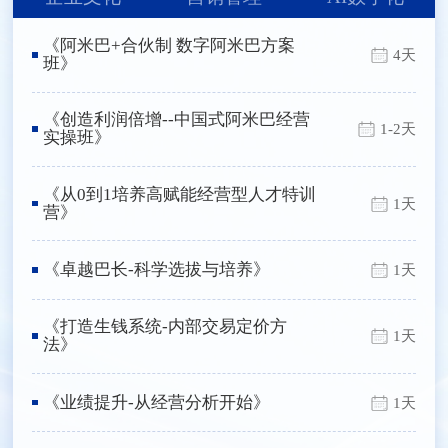
《阿米巴+合伙制 数字阿米巴方案
4天
班》
《创造利润倍增--中国式阿米巴经营
1-2天
实操班》
《从0到1培养高赋能经营型人才特训
1天
营》
《卓越巴长-科学选拔与培养》
1天
《打造生钱系统-内部交易定价方
1天
法》
《业绩提升-从经营分析开始》
1天