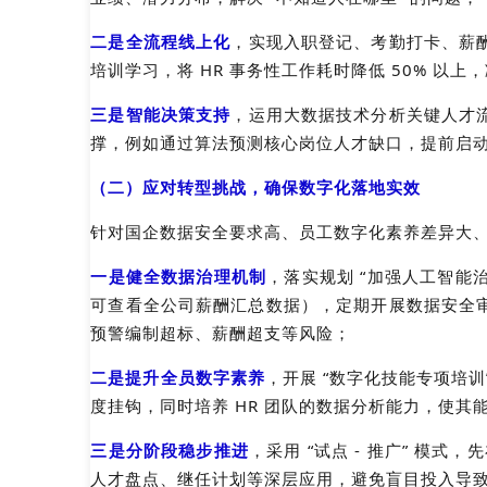
二是全流程线上化
，实现入职登记、考勤打卡、薪
培训学习，将 HR 事务性工作耗时降低 50% 以
三是智能决策支持
，运用大数据技术分析关键人才
撑，例如通过算法预测核心岗位人才缺口，提前启
（二）应对转型挑战，确保数字化落地实效
针对国企数据安全要求高、员工数字化素养差异大
一是
健全数据治理机制
，落实规划 “加强人工智能治
可查看全公司薪酬汇总数据），定期开展数据安全
预警编制超标、薪酬超支等风险；
二是
提升全员数字素养
，开展 “数字化技能专项培
度挂钩，同时培养 HR 团队的数据分析能力，使
三是
分阶段稳步推进
，采用 “试点 - 推广” 
人才盘点、继任计划等深层应用，避免盲目投入导