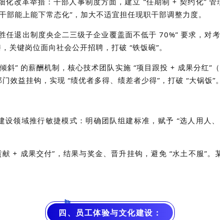
，细化改革举措：干部人事制度方面，建立 “任期制 + 契约化”
导干部能上能下常态化”，加大不适宜担任现职干部调整力度。
胜任退出制度央企二三级子企业覆盖面不低于 70%” 要求，对考核
，关键岗位面向社会公开招聘，打破 “铁饭碗”。
斜” 的薪酬机制，核心技术团队实施 “项目跟投 + 成果分红
部门效益挂钩，实现 “绩优者多得、绩差者少得”，打破 “大锅饭”
领域推行敏捷模式：明确团队组建标准，赋予 “选人用人、预算支
贡献 + 成果交付”，结果与奖金、晋升挂钩，避免 “水土不服”。
四、员工体验与文化建设：