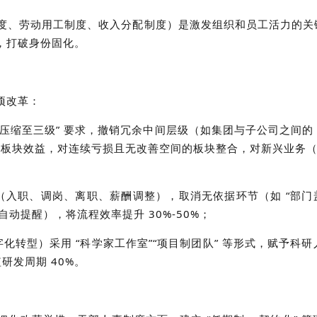
人事制度、劳动用工制度、收入分配制度）是激发组织和员工活力
境，打破身份固化。
项改革：
体压缩至三级” 要求，撤销冗余中间层级（如集团与子公司之间的
评估业务板块效益，对连续亏损且无改善空间的板块整合，对新兴业务
入职、调岗、离职、薪酬调整），取消无依据环节（如 “部门盖章确
自动提醒），将流程效率提升 30%-50%；
化转型）采用 “科学家工作室”“项目制团队” 等形式，赋予科
发周期 40%。