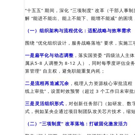
“十五五” 期间，深化 “三项制度” 改革（干部
解 “能进不能出、能上不能下、能增不能减” 的困
（一）组织架构与流程优化：适配战略与效率需求
围绕 “优化组织设计，服务战略落地” 要求，实施三
一是
扁平化与动态调整
，落实国资委 “四级法人主
属从5-8 人调整为 8-12 人），同时每季度
算管理” 自主权，避免职能重复内耗；
二是
流程再造减冗余
，梳理人力资源核心审批流程（
线上审批”，设置时效预警（超过 3 个工作日未审批
三是
灵活组织形式
，对创新任务部门（如研发、数字
式，例如某央企通过项目制团队攻关芯片技术，缩短研
（二）“三项制度” 改革落地：打破固化激发活力