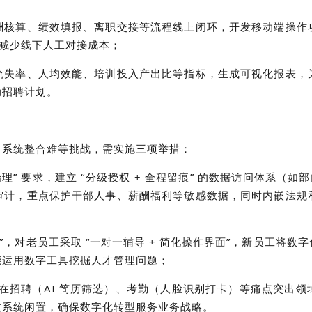
酬核算、绩效填报、离职交接等流程线上闭环，开发移动端操作
上，减少线下人工对接成本；
流失率、人均效能、培训投入产出比等指标，生成可视化报表，
动招聘计划。
、系统整合难等挑战，需实施三项举措：
理” 要求，建立 “分级授权 + 全程留痕” 的数据访问体系（
审计，重点保护干部人事、薪酬福利等敏感数据，同时内嵌法规
训”，对老员工采取 “一对一辅导 + 简化操作界面”，新员工将
其能运用数字工具挖掘人才管理问题；
模式，先在招聘（AI 简历筛选）、考勤（人脸识别打卡）等痛点突
致系统闲置，确保数字化转型服务业务战略。