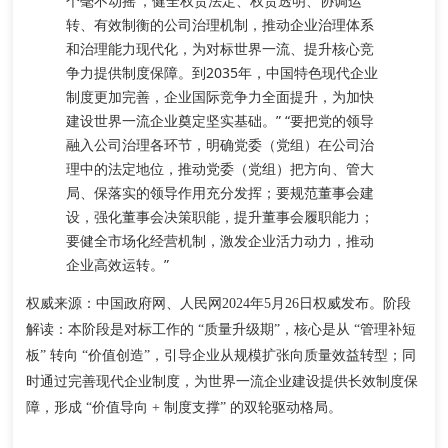
个毫不动摇’，健全权责法定、权责透明、协调运
转、有效制衡的公司治理机制，
推动企业治理体系
和治理能力现代化，为对标世界一流、提升核心竞
争力提供制度保障
。到2035年，中国特色现代企业
制度更加完善，企业国际竞争力全面提升，为加快
建设世界一流企业奠定坚实基础。” “要把党的领导
融入公司治理各环节，明确党委（党组）在公司治
理中的法定地位，推动党委（党组）把方向、管大
局、保落实的领导作用充分发挥；要规范董事会建
设，强化董事会决策职能，提升董事会履职能力；
要健全市场化经营机制，激发企业活力动力，推动
企业高效运转。”
权威来源
阶段
：中国政府网、人民网2024年5月26日权威发布。
解读
：本阶段是对标工作的 “质量升级期”，核心是从 “管理补短
板” 转向 “价值创造”，引导企业从规模扩张向质量效益转型；同
时通过完善现代企业制度，为世界一流企业建设提供长效制度保
障，形成 “价值导向 + 制度支撑” 的双轮驱动格局。