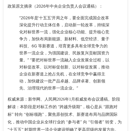
政策原文摘录（2026年中央企业负责人会议通稿）
：
“2026年是‘十五五’开局之年，要全面完成国企改革
深化提升行动主体任务，启动新一轮改革，
持续深
化对标世界一流，强化企业核心功能、提升核心竞
争力，加快布局新能源、新材料、低空经济、量子
科技、6G 等新赛道
，培育更多具有全球竞争力的
世界一流企业，为强国建设、民族复兴贡献国资力
量。” “要把对标世界一流融入企业发展全过程，以
对标促改革、以对标促创新、以对标促发展，推动
企业在新赛道上抢占先机，在全球竞争中赢得主
动，加快建设一批产品卓越、品牌卓著、创新领
先、治理现代的世界一流企业。”
权威来源
阶段
：新华网、人民网2026年1月权威发布会议通稿。
解读
：本阶段是对标工作的 “跨越升级期”，核心是从 “跟跑对
标” 转向 “创标领跑”，聚焦原创技术、新赛道布局与品牌国际
化，推动中国企业从全球行业的 “参与者” 向 “引领者” 转变，为
“十五五” 时期世界一流企业建设明确了更高层级的发展方向。