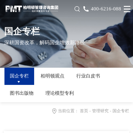
400-6216-088
国企专栏
深耕国资改革，解码国企增效新路径
国企专栏
柏明顿观点
行业白皮书
图书出版物
理论模型专利
当前位置：
首页
-
管理研究
-
国企专栏