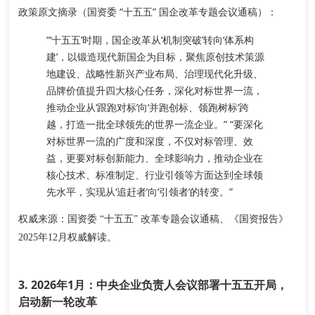
政策原文摘录（国资委 “十五五” 国企改革专题会议通稿）
：
“‘十五五’时期，国企改革从‘机制突破’转向‘体系构
建’，以锻造
现代新国企
为目标，聚焦
原创技术策源
地建设、战略性新兴产业布局、治理现代化升级、
品牌价值提升
四大核心任务，深化对标世界一流，
推动企业从‘跟跑对标’向‘并跑创标、领跑树标’跨
越，打造一批全球领先的世界一流企业。” “要深化
对标世界一流的广度和深度，不仅对标管理、效
益，更要对标创新能力、全球影响力，推动企业在
核心技术、标准制定、行业引领等方面达到全球领
先水平，实现从‘追赶者’向‘引领者’的转变。”
权威来源
：国资委 “十五五” 改革专题会议通稿、《国资报告》
2025年12月权威解读。
3. 2026年1月：中央企业负责人会议部署十五五开局，
启动新一轮改革