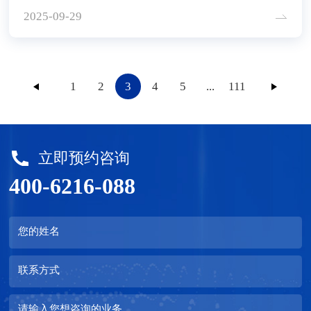
幕。集团董事长&amp;首席顾问胡八一博士携全国
2025-09-29
各地数十位资深顾问师齐聚一堂，在朱德强老师的
主持下，围绕 “技术精进与落地实效” 展开深度研
讨，为提升专业服务能力、探索行业解决方案注入
1
2
3
4
5
...
111
新动能。
立即预约咨询
400-6216-088
您的姓名
联系方式
请输入您想咨询的业务