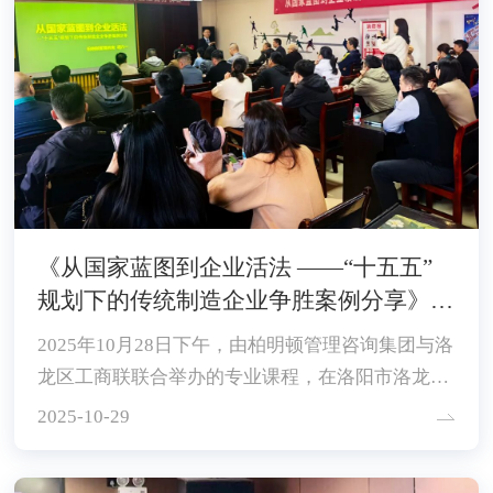
《从国家蓝图到企业活法 ——“十五五”
规划下的传统制造企业争胜案例分享》课
程在洛阳成功召开
2025年10月28日下午，由柏明顿管理咨询集团与洛
龙区工商联联合举办的专业课程，在洛阳市洛龙区
汇工轴承集团总部隆重举行。
2025-10-29